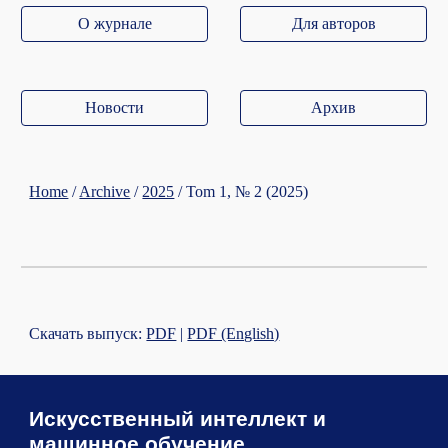
О журнале
Для авторов
Новости
Архив
Home
/
Archive
/
2025
/ Tom 1, №
2
(2025)
Скачать выпуск:
PDF
|
PDF (English)
Искусственный интеллект и
машинное обучение