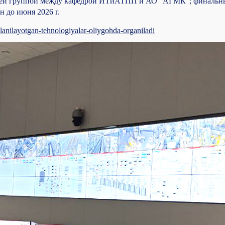
чей группой между кафедрой ИТиАТПП и АО "АГМК"; финальны
н до июня 2026 г.
llanilayotgan-tehnologiyalar-oliygohda-organiladi