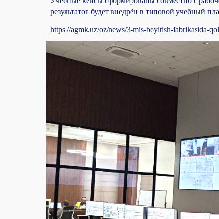
Учебные кейсы сформированы совместно с рабо
результатов будет внедрён в типовой учебный пла
https://agmk.uz/oz/news/3-mis-boyitish-fabrikasida-qo