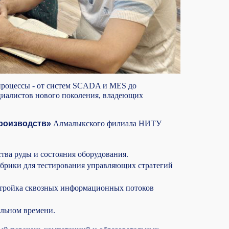
процессы - от систем SCADA и MES до
циалистов нового поколения, владеющих
роизводств»
Алмалыкского филиала НИТУ
тва руды и состояния оборудования.
брики для тестирования управляющих стратегий
тройка сквозных информационных потоков
альном времени.